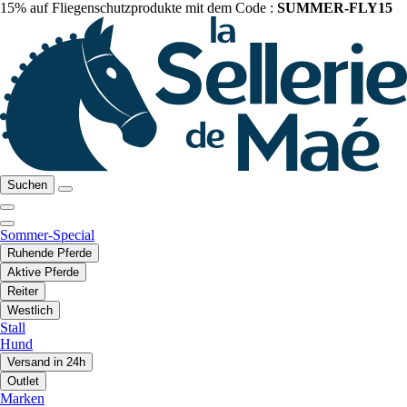
15% auf Fliegenschutzprodukte mit dem Code :
SUMMER-FLY15
Suchen
Sommer-Special
Ruhende Pferde
Aktive Pferde
Reiter
Westlich
Stall
Hund
Versand in 24h
Outlet
Marken