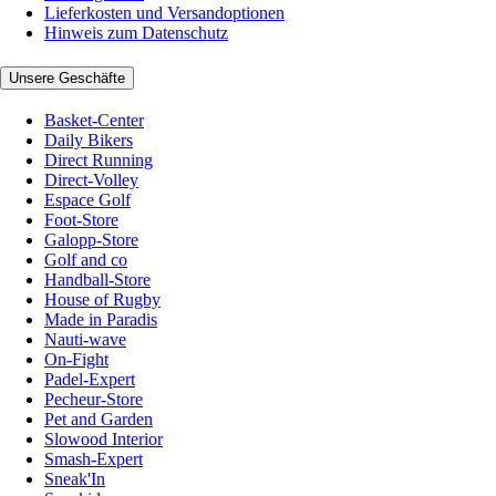
Lieferkosten und Versandoptionen
Hinweis zum Datenschutz
Unsere Geschäfte
Basket-Center
Daily Bikers
Direct Running
Direct-Volley
Espace Golf
Foot-Store
Galopp-Store
Golf and co
Handball-Store
House of Rugby
Made in Paradis
Nauti-wave
On-Fight
Padel-Expert
Pecheur-Store
Pet and Garden
Slowood Interior
Smash-Expert
Sneak'In