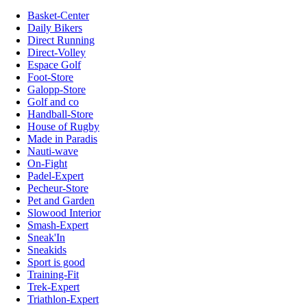
Basket-Center
Daily Bikers
Direct Running
Direct-Volley
Espace Golf
Foot-Store
Galopp-Store
Golf and co
Handball-Store
House of Rugby
Made in Paradis
Nauti-wave
On-Fight
Padel-Expert
Pecheur-Store
Pet and Garden
Slowood Interior
Smash-Expert
Sneak'In
Sneakids
Sport is good
Training-Fit
Trek-Expert
Triathlon-Expert