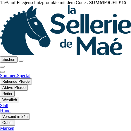
15% auf Fliegenschutzprodukte mit dem Code :
SUMMER-FLY15
Suchen
Sommer-Special
Ruhende Pferde
Aktive Pferde
Reiter
Westlich
Stall
Hund
Versand in 24h
Outlet
Marken