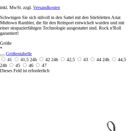
inkl. MwSt. zzgl.
Versandkosten
Schwingen Sie sich stilvoll in den Sattel mit den Stiefeletten Ariat
Midtown Rambler, die für den Reitsport entwickelt wurden und mit
einer strapazierfähigen Technologie ausgestattet sind. Rock n'Roll
garantiert!
Größe
*
Größentabelle
41
41,5
24h
42
24h
42,5
43
44
24h
44,5
24h
45
46
47
Dieses Feld ist erforderlich