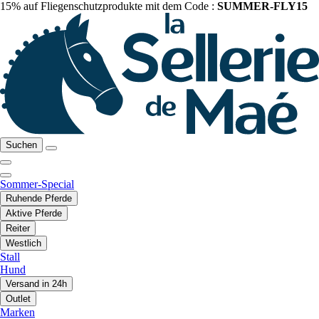
15% auf Fliegenschutzprodukte mit dem Code :
SUMMER-FLY15
Suchen
Sommer-Special
Ruhende Pferde
Aktive Pferde
Reiter
Westlich
Stall
Hund
Versand in 24h
Outlet
Marken