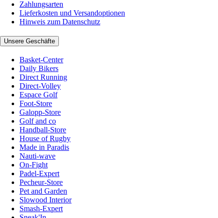
Zahlungsarten
Lieferkosten und Versandoptionen
Hinweis zum Datenschutz
Unsere Geschäfte
Basket-Center
Daily Bikers
Direct Running
Direct-Volley
Espace Golf
Foot-Store
Galopp-Store
Golf and co
Handball-Store
House of Rugby
Made in Paradis
Nauti-wave
On-Fight
Padel-Expert
Pecheur-Store
Pet and Garden
Slowood Interior
Smash-Expert
Sneak'In