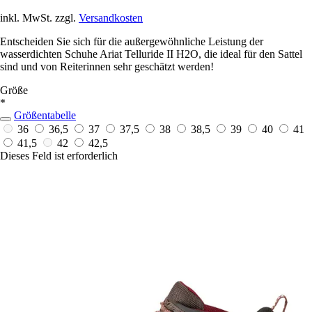
inkl. MwSt. zzgl.
Versandkosten
Entscheiden Sie sich für die außergewöhnliche Leistung der
wasserdichten Schuhe Ariat Telluride II H2O, die ideal für den Sattel
sind und von Reiterinnen sehr geschätzt werden!
Größe
*
Größentabelle
36
36,5
37
37,5
38
38,5
39
40
41
41,5
42
42,5
Dieses Feld ist erforderlich