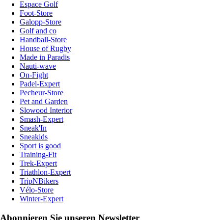
Espace Golf
Foot-Store
Galopp-Store
Golf and co
Handball-Store
House of Rugby
Made in Paradis
Nauti-wave
On-Fight
Padel-Expert
Pecheur-Store
Pet and Garden
Slowood Interior
Smash-Expert
Sneak'In
Sneakids
Sport is good
Training-Fit
Trek-Expert
Triathlon-Expert
TripNBikers
Vélo-Store
Winter-Expert
Abonnieren Sie unseren Newsletter