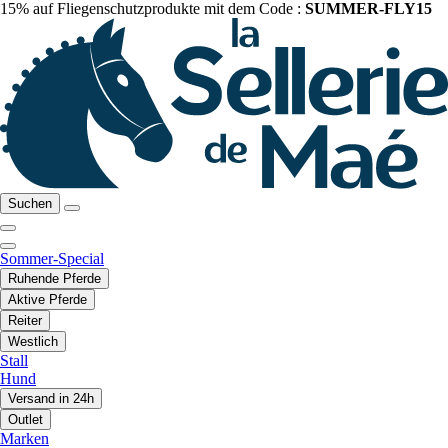
15% auf Fliegenschutzprodukte mit dem Code :
SUMMER-FLY15
Suchen
Sommer-Special
Ruhende Pferde
Aktive Pferde
Reiter
Westlich
Stall
Hund
Versand in 24h
Outlet
Marken